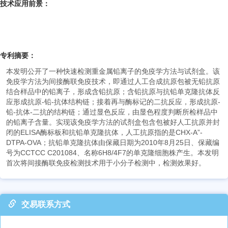
技术应用前景：
专利摘要：
本发明公开了一种快速检测重金属铅离子的免疫学方法与试剂盒。该
免疫学方法为间接酶联免疫技术，即通过人工合成抗原包被无铅抗原
结合样品中的铅离子，形成含铅抗原；含铅抗原与抗铅单克隆抗体反
应形成抗原-铅-抗体结构链；接着再与酶标记的二抗反应，形成抗原-
铅-抗体-二抗的结构链；通过显色反应，由显色程度判断所检样品中
的铅离子含量。实现该免疫学方法的试剂盒包含包被好人工抗原并封
闭的ELISA酶标板和抗铅单克隆抗体，人工抗原指的是CHX-A”-
DTPA-OVA；抗铅单克隆抗体由保藏日期为2010年8月25日、保藏编
号为CCTCC C201084、名称6H8/4F7的单克隆细胞株产生。本发明
首次将间接酶联免疫检测技术用于小分子检测中，检测效果好。
交易联系方式