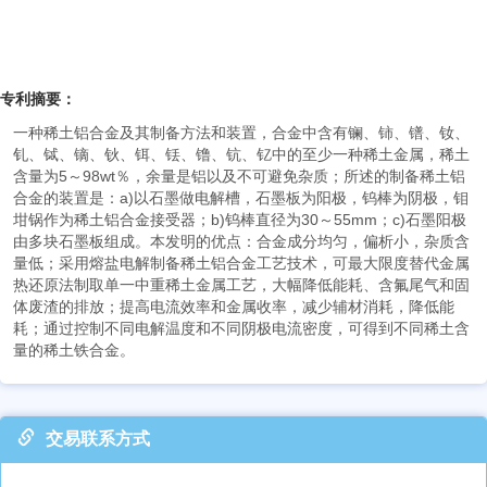
专利摘要：
一种稀土铝合金及其制备方法和装置，合金中含有镧、铈、镨、钕、
钆、铽、镝、钬、铒、铥、镥、钪、钇中的至少一种稀土金属，稀土
含量为5～98wt％，余量是铝以及不可避免杂质；所述的制备稀土铝
合金的装置是：a)以石墨做电解槽，石墨板为阳极，钨棒为阴极，钼
坩锅作为稀土铝合金接受器；b)钨棒直径为30～55mm；c)石墨阳极
由多块石墨板组成。本发明的优点：合金成分均匀，偏析小，杂质含
量低；采用熔盐电解制备稀土铝合金工艺技术，可最大限度替代金属
热还原法制取单一中重稀土金属工艺，大幅降低能耗、含氟尾气和固
体废渣的排放；提高电流效率和金属收率，减少辅材消耗，降低能
耗；通过控制不同电解温度和不同阴极电流密度，可得到不同稀土含
量的稀土铁合金。
交易联系方式